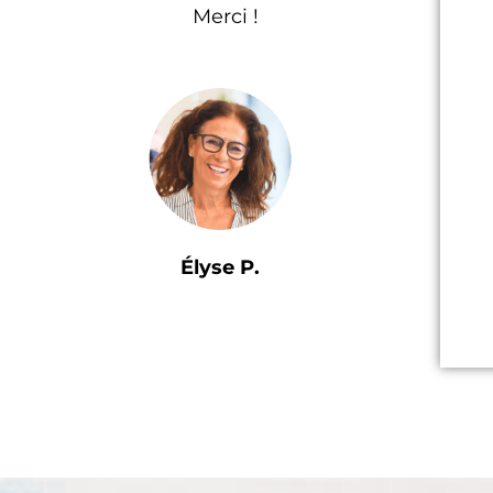
Merci !
Élyse P.