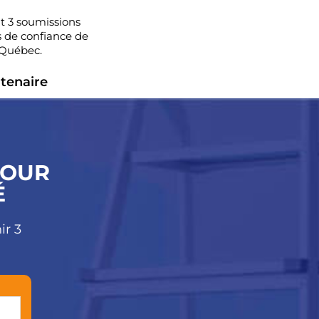
 3 soumissions
 de confiance de
 Québec.
tenaire
POUR
É
ir 3