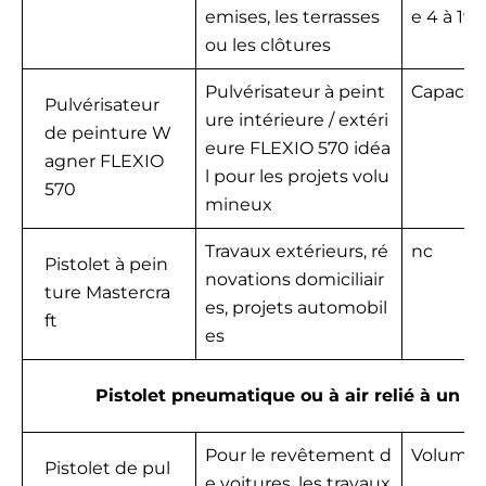
emises, les terrasses
e 4 à 19 
ou les clôtures
Pulvérisateur à peint
Capacité 
Pulvérisateur
ure intérieure / extéri
de peinture W
eure FLEXIO 570 idéa
agner FLEXIO
l pour les projets volu
570
mineux
Travaux extérieurs, ré
nc
Pistolet à pein
novations domiciliair
ture Mastercra
es, projets automobil
ft
es
Pistolet pneumatique ou à air relié à un 
Pour le revêtement d
Volume :
Pistolet de pul
e voitures, les travaux