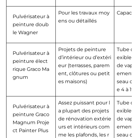
Pour les travaux moy
Capacité 
Pulvérisateur à
ens ou détaillés
peinture doub
le Wagner
Projets de peinture
Tube d’as
Pulvérisateur à
d’intérieur ou d’extéri
exible 
peinture élect
eur (terrasses, parem
de vapor
rique Graco Ma
ent, clôtures ou petit
ement à 
gnum
es maisons)
seau de 
e 4 à 19 
Assez puissant pour l
Tube d’as
Pulvérisateur à
a plupart des projets
exible 
peinture Graco
de rénovation extérie
de vapor
Magnum Proje
urs et intérieurs com
ement à 
ct Painter Plus
me les plafonds, les r
seau de 